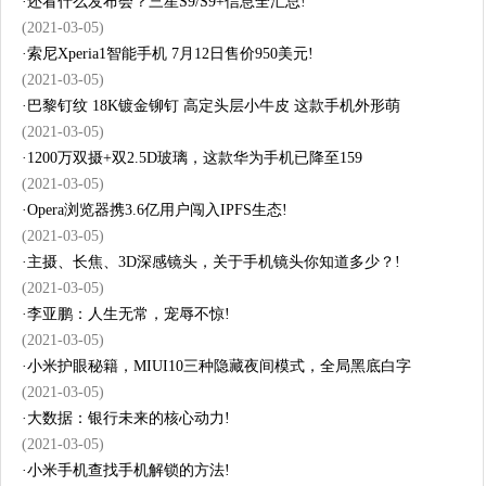
·
还看什么发布会？三星S9/S9+信息全汇总!
(2021-03-05)
·
索尼Xperia1智能手机 7月12日售价950美元!
(2021-03-05)
·
巴黎钉纹 18K镀金铆钉 高定头层小牛皮 这款手机外形萌
(2021-03-05)
·
1200万双摄+双2.5D玻璃，这款华为手机已降至159
(2021-03-05)
·
Opera浏览器携3.6亿用户闯入IPFS生态!
(2021-03-05)
·
主摄、长焦、3D深感镜头，关于手机镜头你知道多少？!
(2021-03-05)
·
李亚鹏：人生无常，宠辱不惊!
(2021-03-05)
·
小米护眼秘籍，MIUI10三种隐藏夜间模式，全局黑底白字
(2021-03-05)
·
大数据：银行未来的核心动力!
(2021-03-05)
·
小米手机查找手机解锁的方法!