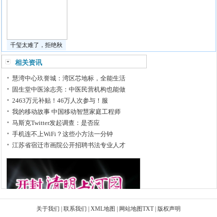
千玺太难了，拒绝秋
相关资讯
慧湾中心玖誉城：湾区芯地标，全能生活
固生堂中医涂志亮：中医民营机构也能做
2463万元补贴！46万人次参与！服
我的移动故事 中国移动智慧家庭工程师
马斯克Twitter发起调查：是否应
手机连不上WiFi？这些小方法一分钟
江苏省宿迁市画院公开招聘书法专业人才
关于我们
|
联系我们
|
XML地图
|
网站地图
TXT
|
版权声明