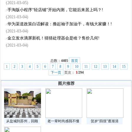
(2021-03-05)
·
手淘版小程序“轻店铺”开始内测，它能后来居上吗？!
(2021-03-04)
·
华为渠道政策白话解读：撸起袖子加油干，有钱大家赚！!
(2021-03-04)
·
金立发水滴屏新机！猜猜处理器会是啥？售价几何!
(2021-03-04)
总数：
4405
首页
1
2
3
4
5
6
7
8
9
10
11
12
13
14
15
下一页
页次：
1
/294
图片推荐
从盐城到苏州，回顾
老一辈时尚感我不懂
贺岁“四强”逐渐清