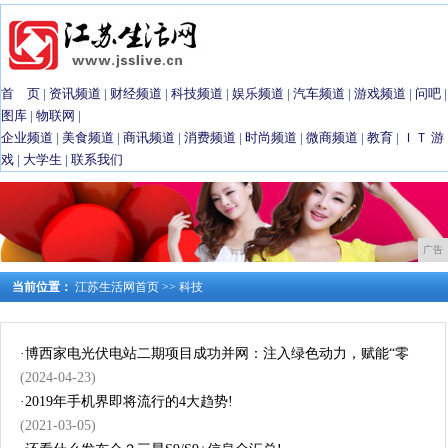
首 页
|
资讯频道
|
财经频道
|
科技频道
|
娱乐频道
|
汽车频道
|
游戏频道
|
问吧
|
图库
|
物联网
|
企业频道
|
美食频道
|
商讯频道
|
消费频道
|
时尚频道
|
微商频道
|
教育
|
ＩＴ
游
戏
|
大学生
|
联系我们
广告
当前位置：
江苏生活网首页
>>
科技
·
博西家电光伏电站二期项目成功并网：注入绿色动力，赋能“零
(2024-04-23)
·
2019年手机界即将流行的4大趋势!
(2021-03-05)