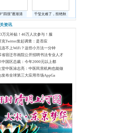
岁“四强”逐渐清
千玺太难了，拒绝秋
关资讯
463万元补贴！46万人次参与！服
克Twitter发起调查：是否应
机连不上WiFi？这些小方法一分钟
苏省宿迁市画院公开招聘书法专业人才
米中国区总裁：今年2000元以上都
生堂中医涂志亮：中医民营机构也能做
为发布全球第三大应用市场AppGa