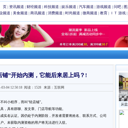
 页
|
资讯频道
|
财经频道
|
科技频道
|
娱乐频道
|
汽车频道
|
游戏频道
|
问吧
|
图
业频道
|
美食频道
|
商讯频道
|
消费频道
|
时尚频道
|
微商频道
|
教育
|
ＩＴ
游戏
店铺”开始内测，它能后来居上吗？!
3-04 12:50:18
阅读：1528
来源：互联网
不叫小程序，而叫“轻店铺”。
从盐
工具，具有群聊、发文章、门店导航等功能。
完成实名认证。因仍处于内测阶段，开发者需要将姓名、联系方式、公司
用户。未获取内测资格的用户将无法进行入驻。