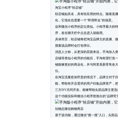
淘宝小程序“轻店铺”
轻店铺如其名，具有轻应用的特点。随着直
化，它现在也需要一个“即用即走”的场景。
这和微信小程序的定位类似。小程序最大的特
序，发在聊天栏中点击进入就能用。
具体而言，轻店铺将把淘宝品牌主的直播、
搜索该品牌时会打包弹出。
消息人士称，从更深的层面来说，手淘加入
店铺等类似小程序的功能后，手淘有望打造
铺能够更好的商业化，并与阿里系新零售各
位。
在淘宝流量愈加昂贵的情况下，品牌主对于
能，帮助有开店需求的用户归集品牌资产，
三方ISV共同开发。能够帮助头部品牌主更
这个功能实际和微信小程序曾推出的“品牌官方
玩物志微信购物商店
基于该功能，通过微信“搜一搜”入口，头部