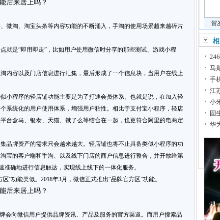
贺
播、微淘、淘宝头条等内容功能的不断涌入，手淘的使用场景越来越碎片
相
点就是“即用即走”，比如用户使用微信时分享的那些测试、游戏小程
2
马斯
微淘内容以及门店信息进行汇集，最后形成了一个信息块，当用户在线上
手
江
类似小程序的轻店铺功能主要是为了打通会员体系。也就是说，在加入轻
小
一个系统化的用户使用体系，增强用户粘性。相比于支付宝小程序，轻店
固
大平台盒马、银泰、天猫、饿了么等结合在一起，也更符合阿里的电商定
华
归集品牌资产的需求只会越来越大。轻店铺也将不止具备类似小程序的功
把淘宝的客户端和手淘、以及线下门店的商户信息进行整合，并开放给第
迅速准确地进行信息触达，实现线上线下的一体化服务。
区”功能类似。2018年3月，微信正式推出“品牌官方区”功能。
品牌会向微信用户提供品牌资讯、产品及服务的官方渠道。而用户搜索品