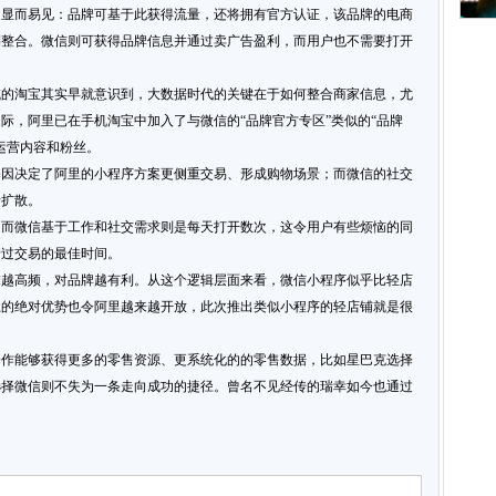
处显而易见：品牌可基于此获得流量，还将拥有官方认证，该品牌的电商
到整合。微信则可获得品牌信息并通过卖广告盈利，而用户也不需要打开
域的淘宝其实早就意识到，大数据时代的关键在于如何整合商家信息，尤
际，阿里已在手机淘宝中加入了与微信的“品牌官方专区”类似的“品牌
运营内容和粉丝。
基因决定了阿里的小程序方案更侧重交易、形成购物场景；而微信的社交
行扩散。
。而微信基于工作和社交需求则是每天打开数次，这令用户有些烦恼的同
错过交易的最佳时间。
求越高频，对品牌越有利。从这个逻辑层面来看，微信小程序似乎比轻店
上的绝对优势也令阿里越来越开放，此次推出类似小程序的轻店铺就是很
合作能够获得更多的零售资源、更系统化的的零售数据，比如星巴克选择
选择微信则不失为一条走向成功的捷径。曾名不见经传的瑞幸如今也通过