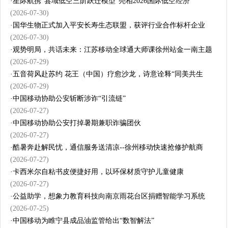
·
星际航携“县域低空三阶跃迁模型”亮相2026国际低空经济
(2026-07-30)
·
国华生物正式加入平安长寿生态联盟，获评行业合作标杆企业
(2026-07-30)
·
观势明局，共话未来：江苏移动全球通大师课徐州站金一南主题
(2026-07-29)
·
五音荷风赴苏约 花王（中国）疗愈沙龙，诗意诠释“同美共生
(2026-07-29)
·
中国移动协助公安斩断涉诈“引流链”
(2026-07-27)
·
中国移动协助公安打掉暑期兼职诈骗团伙
(2026-07-27)
·
酷暑奔赴解民忧，通信服务送清凉--徐州移动快速抢修护航商
(2026-07-27)
·
卡西米尔自粘书皮便捷好用，以环保材质守护儿童健康
(2026-07-27)
·
公益助学，想象力教育科技向南京雨花台区捐赠智能学习系统
(2026-07-25)
·
中国移动为睢宁县成品油监管给出“数智解法”