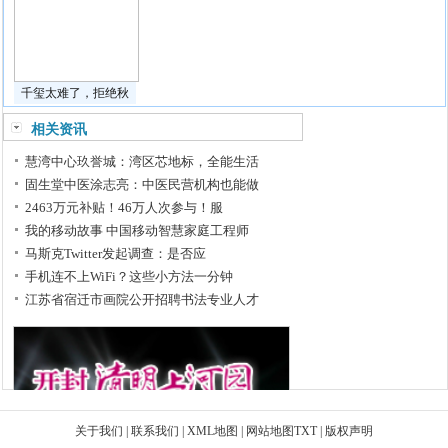
千玺太难了，拒绝秋
相关资讯
慧湾中心玖誉城：湾区芯地标，全能生活
固生堂中医涂志亮：中医民营机构也能做
2463万元补贴！46万人次参与！服
我的移动故事 中国移动智慧家庭工程师
马斯克Twitter发起调查：是否应
手机连不上WiFi？这些小方法一分钟
江苏省宿迁市画院公开招聘书法专业人才
关于我们
|
联系我们
|
XML地图
|
网站地图
TXT
|
版权声明