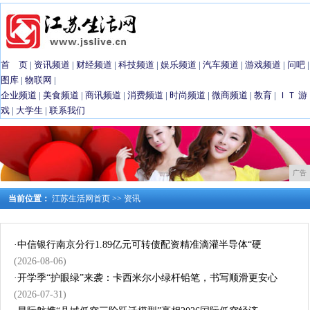
首 页
|
资讯频道
|
财经频道
|
科技频道
|
娱乐频道
|
汽车频道
|
游戏频道
|
问吧
|
图库
|
物联网
|
企业频道
|
美食频道
|
商讯频道
|
消费频道
|
时尚频道
|
微商频道
|
教育
|
ＩＴ
游
戏
|
大学生
|
联系我们
广告
当前位置：
江苏生活网首页
>>
资讯
·
中信银行南京分行1.89亿元可转债配资精准滴灌半导体“硬
(2026-08-06)
·
开学季“护眼绿”来袭：卡西米尔小绿杆铅笔，书写顺滑更安心
(2026-07-31)