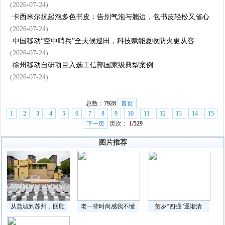
(2026-07-24)
·
卡西米尔抗起泡多色书皮：告别气泡与翘边，包书皮轻松又省心
(2026-07-24)
·
中国移动“空中哨兵”全天候巡田，科技赋能夏收防火更从容
(2026-07-24)
·
徐州移动自研项目入选工信部国家级典型案例
(2026-07-24)
总数：
7928
首页
1
2
3
4
5
6
7
8
9
10
11
12
13
14
15
下一页
页次：
1
/529
图片推荐
从盐城到苏州，回顾
老一辈时尚感我不懂
贺岁“四强”逐渐清