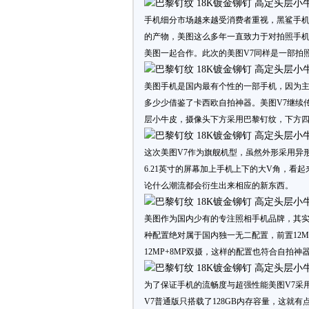
手机细分市场越来越受消费者重视，黑鲨手
的产物，美图这么多年一直致力于对拍照手
美图一起合作。此次的美图V7同样是一部拍
美图手机是国内最有个性的一部手机，因为
多少少借鉴了卡西欧自拍神器。美图V7继续传
层小牛皮，摄像头下方采用巴黎钉纹，下方四
这次美图V7作为旗舰机型，虽然外形采用异形设计
6.21英寸的屏幕加上手机上下的大V角，
论什么潮流都会衍生出来相应的新东西。
美图作为国内少有的专注照相手机品牌，其实
种配置绝对属于国内独一无二配置，前置12M
12MP+8MP双摄，这样的配置也符合自拍
为了保证手机的流畅度与超强性能美图V7采用
V7普通版只搭载了128GB内存容量，这就