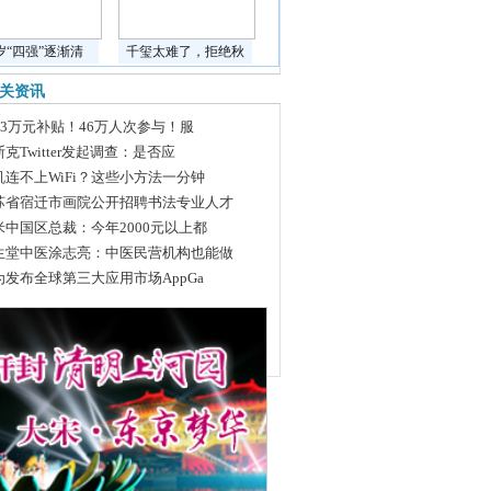
岁“四强”逐渐清
千玺太难了，拒绝秋
关资讯
463万元补贴！46万人次参与！服
克Twitter发起调查：是否应
机连不上WiFi？这些小方法一分钟
苏省宿迁市画院公开招聘书法专业人才
米中国区总裁：今年2000元以上都
生堂中医涂志亮：中医民营机构也能做
为发布全球第三大应用市场AppGa