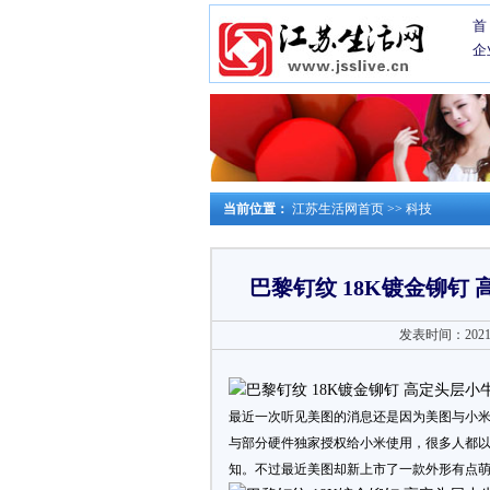
首
企
当前位置：
江苏生活网首页
>>
科技
巴黎钉纹 18K镀金铆钉
发表时间：2021-0
最近一次听见美图的消息还是因为美图与小
与部分硬件独家授权给小米使用，很多人都
知。不过最近美图却新上市了一款外形有点萌