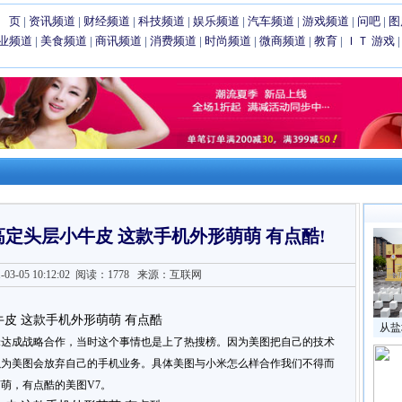
 页
|
资讯频道
|
财经频道
|
科技频道
|
娱乐频道
|
汽车频道
|
游戏频道
|
问吧
|
图
业频道
|
美食频道
|
商讯频道
|
消费频道
|
时尚频道
|
微商频道
|
教育
|
ＩＴ
游戏
 高定头层小牛皮 这款手机外形萌萌 有点酷!
3-05 10:12:02
阅读：1778
来源：互联网
从盐
米达成战略合作，当时这个事情也是上了热搜榜。因为美图把自己的技术
以为美图会放弃自己的手机业务。具体美图与小米怎么样合作我们不得而
萌，有点酷的美图V7。