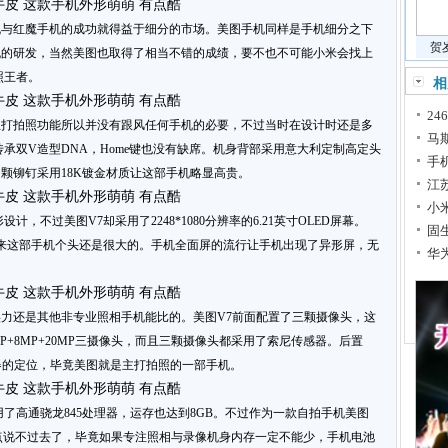
机与红魔手机的成功就得益于细分的市场。美图手机同样是手机细分之下
贺
机的研发，当然美图也取得了相当不错的成绩，要不也不可能小米会找上
照王者。
相
2
主打拍照功能所以并没有跟风任何手机的必要，不过当时在设计时还是多
马斯
承双V造型DNA，Home键也没有缺席。机身背部采用意大利定制高定头
手
颗铆钉采用18K镀金材质让这部手机略显高贵。
江
小
，不过美图V7却采用了2248*1080分辨率的6.21英寸OLED屏幕。
固
看起来这部手机个头还是很大的。手机全面屏的流行让手机出现了异形屏，无
华
力还是其他非专业照相手机能比的。美图V7前面配置了三颗摄像头，这
P+8MP+20MP三摄像头，而且三颗摄像头都采用了索尼传感器。后置
神器的定位，毕竟美图就是主打拍照的一部手机。
了高通骁龙845处理器，运存也达到8GB。不过作为一款自拍手机美图
有点说不过去了，毕竟如果专注照相与录像机身内存一定不能少，手机电池