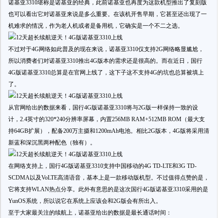
诺基亚3310堪称是诺基亚的经典，此前诺基亚也再度为这款机型推出了复刻版
也可以看出它对诺基亚来说是多么重要。在该机开售早期，它甚至还出现了一
机难求的情况，作为老人机或者是备用机，它确实是一个不二之选。
不过对于4G网络如此普及的现在来说，诺基亚3310仅支持2G网络略显尴尬，
所以消费者们对诺基亚3310推出4G版本的需求还是很高的。而在近日，国行
4G版诺基亚3310总算是在官网上线了，这下子这不支持4G的坑也总算被填上
了。
从官网给出的数据来看，国行4G版诺基亚3310将与2G版一样保持一致的设
计，2.4英寸的320*240分辨率屏幕，内置256MB RAM+512MB ROM（最大支
持64GB扩展），配备200万主摄和1200mAh电池。相比2G版本，4G版将采用清
新蓝和深沉黑两种配色（独有）。
在网络支持上，国行4G版诺基亚3310支持中国移动的4G TD-LTE和3G TD-
SCDMA以及VoLTE高清语音，基本上是一款移动版机型。不过值得点赞的是，
它将支持WLAN热点分享。此外有意思的是这次国行4G版诺基亚3310采用的是
YunOS系统，所以说它在系统上应该会和2G版会有所出入。
至于大家最关注的续航上，诺基亚给出的数据是最长通话时间：