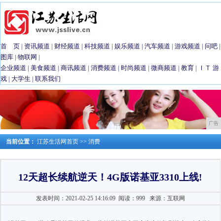
首 页
|
资讯频道
|
财经频道
|
科技频道
|
娱乐频道
|
汽车频道
|
游戏频道
|
问吧
|
图库
|
物联网
|
企业频道
|
美食频道
|
商讯频道
|
消费频道
|
时尚频道
|
微商频道
|
教育
|
ＩＴ
游
戏
|
大学生
|
联系我们
广告
当前位置：
江苏生活网首页
>>
消费
12天超长续航逆天！4G版诺基亚3310上线!
发表时间：2021-02-25 14:16:09
阅读：999
来源：互联网