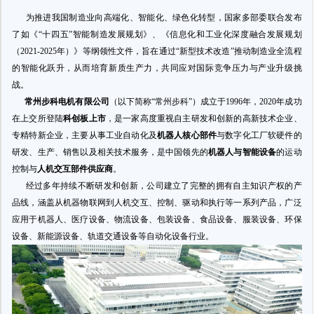
为推进我国制造业向高端化、智能化、绿色化转型，国家多部委联合发布
了如《“十四五”智能制造发展规划》、《信息化和工业化深度融合发展规划
（2021-2025年）》等纲领性文件，旨在通过“新型技术改造”推动制造业全流程
的智能化跃升，从而培育新质生产力，共同应对国际竞争压力与产业升级挑
战。
常州步科电机有限公司
（以下简称“常州步科”）成立于1996年，2020年成功
在上交所登陆
科创板上市
，是一家高度重视自主研发和创新的高新技术企业、
专精特新企业，主要从事工业自动化及
机器人核心部件
与数字化工厂软硬件的
研发、生产、销售以及相关技术服务，是中国领先的
机器人与智能设备
的运动
控制与
人机交互部件供应商
。
经过多年持续不断研发和创新，公司建立了完整的拥有自主知识产权的产
品线，涵盖从机器物联网到人机交互、控制、驱动和执行等一系列产品，广泛
应用于机器人、医疗设备、物流设备、包装设备、食品设备、服装设备、环保
设备、新能源设备、轨道交通设备等自动化设备行业。