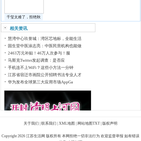
千玺太难了，拒绝秋
相关资讯
慧湾中心玖誉城：湾区芯地标，全能生活
固生堂中医涂志亮：中医民营机构也能做
2463万元补贴！46万人次参与！服
马斯克Twitter发起调查：是否应
手机连不上WiFi？这些小方法一分钟
江苏省宿迁市画院公开招聘书法专业人才
华为发布全球第三大应用市场AppGa
关于我们
|
联系我们
|
XML地图
|
网站地图
TXT
|
版权声明
Copyright 2026
江苏生活网
版权所有 本网拒绝一切非法行为 欢迎监督举报 如有错误