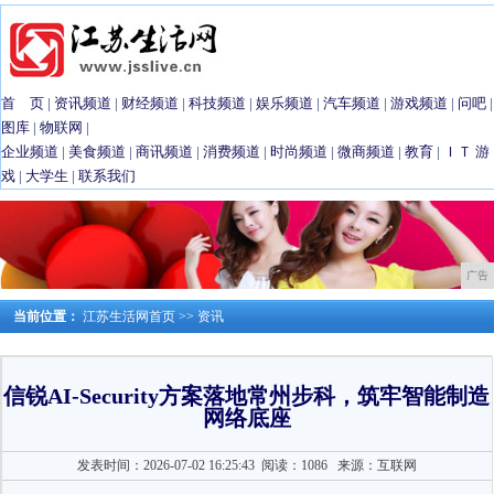
首 页
|
资讯频道
|
财经频道
|
科技频道
|
娱乐频道
|
汽车频道
|
游戏频道
|
问吧
|
图库
|
物联网
|
企业频道
|
美食频道
|
商讯频道
|
消费频道
|
时尚频道
|
微商频道
|
教育
|
ＩＴ
游
戏
|
大学生
|
联系我们
广告
当前位置：
江苏生活网首页
>>
资讯
信锐AI-Security方案落地常州步科，筑牢智能制造
网络底座
发表时间：2026-07-02 16:25:43
阅读：1086
来源：互联网