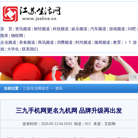
首 页
|
资讯频道
|
财经频道
|
科技频道
|
娱乐频道
|
汽车频道
|
游戏频道
|
问吧
|
图库
|
物联网
|
企业频道
|
美食频道
|
商讯频道
|
消费频道
|
时尚频道
|
微商频道
|
教育
|
ＩＴ
游
戏
|
大学生
|
联系我们
广告
当前位置：
江苏生活网首页
>>
资讯
三九手机网更名九机网 品牌升级再出发
发表时间：2020-05-12 04:16:05
阅读：915
来源：互联网