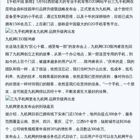
【手机中国 新闻】5月9日西部最大的专业手机零售O2O网站平台三九手机网在
昆明金鼎科技园举行品牌升级暨战略发布会，正式更名为九机网。这个曾经只
是备受争议的小手机店，通过互联网思维，以及十年的深耕细作，目前已成为
拥有1500名员工，上百家门店，据称是中国最大的O2O手机零售平台。
九机网CEO陈鸿睿
在这场主题为“匠心十载，感受每一部”的发布会上，九机网CEO陈鸿睿首先回
顾了九机网创立之初的故事，从第一个办公地点，第一部送货专用的手机，到
如今的上百个门店，被越来越多的用户认可……陈鸿睿表示，“庆幸的是，我的
团队和我一样，走了很远，依然没忘记，我们当时为什么出发。低成本，低毛
利率、先进的技术，给顾客最好的体验，依然是我们坚持的原则，像对待自己
的好朋友一样对待我们的顾客，依然是我们在坚持的信条。”一个手机，一个朋
友，这可能是九机网得以历经十年，不断发展壮大最好的诠释。
九机网更名发布会的到场嘉宾
据介绍，九机网目前已拥有线下实体门店150余个，地州自提点300余个，服务
范围覆盖云南、贵州、四川、重庆、辽宁、江西6个省市，辐射城市达到30余
个，公司销售规模逐年保持50%的增长率，会员数达300余万。
发布会上，九机网的快修业务也正式启动了。以后用户不仅可以在九机网平台