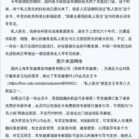
今年疫情防控期间，国内各大医院诊所都纷纷关闭了非急症门诊。这个时
候，有个私人医生的好处就凸显出来了。很多人应该都听说过“私人医生”这个
名号，毕竟在欧美和港台影视剧里，“我要去看我的私人医生”这句经典台词非
常常见。
私人医生，也称全科医生或者家庭医生，诞生于上世纪六十年代，注重提
供私密、细致、耐心的服务是私人医生与公立医院医生的最大区别。不过，这
一存在一直只在国外比较流行。好在随着社会的不断发展，中国一些有想法的
先进机构正带领这一潮流逐渐走入寻常百姓家。
图片来源网络
国内上海常笑健康咨询服务有限公司（简称常笑健康），为满足大众对医
疗服务多元化的需求，推出了常笑健康PLUS会员女王卡
（https://live.cxjk.com/plus/queen/BP0002），“私人医生”便是女王专享八大
权益之一。
别看这只是一张会员卡，里面隐藏的权益可多着呢！常笑健康汇集了诸多
优秀的专家学者，会员可以凭借此卡免费获得专家医疗服务引导，不用因为“小
毛小病”再跑去医院，不但节约时间，还省去出门就诊排队等麻烦。
成为常笑女王PLUS会员，专享定制课程。对妈妈而言，可享受私人专属养
颜抗衰老课程，包含皮肤管理、抗衰老内调、健身塑形、心理疏导等多个方
面。对宝宝而言，常笑健康顶级专家团队可提供儿科服务引导与支持，能把儿