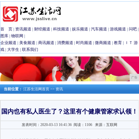
首 页
|
资讯频道
|
财经频道
|
科技频道
|
娱乐频道
|
汽车频道
|
游戏频道
|
问吧
|
图库
|
物联网
|
企业频道
|
美食频道
|
商讯频道
|
消费频道
|
时尚频道
|
微商频道
|
教育
|
ＩＴ
游
戏
|
大学生
|
联系我们
广告
当前位置：
江苏生活网首页
>>
资讯
国内也有私人医生了？这里有个健康管家求认领！
发表时间：2020-03-13 16:41:36
阅读：1106
来源：互联网