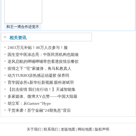
和王一博合作还觉不
相关资讯
2463万元补贴！46万人次参与！服
固生堂中医涂志亮：中医民营机构也能做
逆风启航的呷哺呷哺带您看透疫情后餐饮
疫情之下 “宅”家健身，角马私教真人
动力TURBO凉热感运动凝胶 保养同
育学园诊所x新华社新视频 眼科谢斌羽
【抗击疫情 我们在行动！】天诚智能集
多家媒体、微博大V点赞——中国大陆最
胡立军：从Gartner “Hype
干货来袭！苏宁金融“24期免息”背后
关于我们
|
联系我们
|
老版地图
|
网站地图
|
版权声明