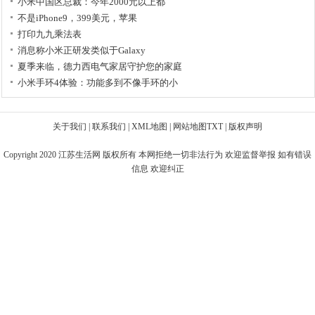
小米中国区总裁：今年2000元以上都
不是iPhone9，399美元，苹果
打印九九乘法表
消息称小米正研发类似于Galaxy
夏季来临，德力西电气家居守护您的家庭
小米手环4体验：功能多到不像手环的小
关于我们
|
联系我们
|
XML地图
|
网站地图
TXT
|
版权声明
Copyright 2020
江苏生活网
版权所有 本网拒绝一切非法行为 欢迎监督举报 如有错误
信息 欢迎纠正