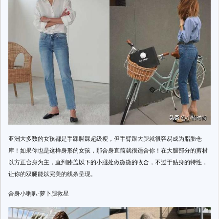
亚洲大多数的女孩都是手踝脚踝超级瘦，但手臂跟大腿就很容易成为脂肪仓
库！如果你也是这样身形的女孩，那合身直筒就很适合你！在大腿部分的剪材
以方正合身为主，直到膝盖以下的小腿处做微微的收合，不过于贴身的特性，
让你的双腿能以完美的线条呈现。
合身小喇叭-萝卜腿救星