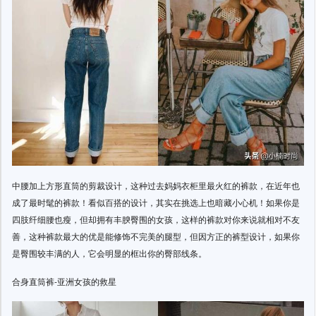
中腰加上方形直筒的剪裁设计，这种过去妈妈衣柜里最火红的裤款，在近年也
成了最时髦的裤款！看似百搭的设计，其实在挑选上也暗藏小心机！如果你是
四肢纤细腰也瘦，但却拥有丰腴臀围的女孩，这样的裤款对你来说就相对不友
善，这种裤款最大的优是能修饰不完美的腿型，但因方正的裤型设计，如果你
是臀围较丰满的人，它会明显的框出你的臀部线条。
合身直筒裤-亚洲女孩的救星