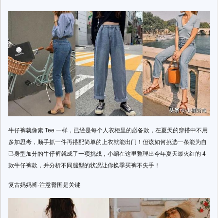
牛仔裤就像素 Tee 一样，已经是每个人衣柜里的必备款，在夏天的穿搭中不用
多加思考，顺手抓一件再搭配简单的上衣就能出门！但该如何挑选一条能为自
己身型加分的牛仔裤就成了一项挑战，小编在这里整理出今年夏天最火红的 4
款牛仔裤款，并分析不同腿型的状况让你换季买裤不失手！
复古妈妈裤-注意臀围是关键