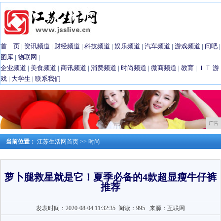
首 页
|
资讯频道
|
财经频道
|
科技频道
|
娱乐频道
|
汽车频道
|
游戏频道
|
问吧
|
图库
|
物联网
|
企业频道
|
美食频道
|
商讯频道
|
消费频道
|
时尚频道
|
微商频道
|
教育
|
ＩＴ
游
戏
|
大学生
|
联系我们
广告
当前位置：
江苏生活网首页
>>
时尚
萝卜腿救星就是它！夏季必备的4款超显瘦牛仔裤
推荐
发表时间：2020-08-04 11:32:35
阅读：995
来源：互联网