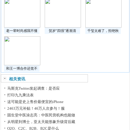
老一辈时尚感我不懂
贺岁“四强”逐渐清
千玺太难了，拒绝秋
和王一博合作还觉不
相关资讯
马斯克Twitter发起调查：是否应
打印九九乘法表
这可能是史上售价最便宜的iPhone
2463万元补贴！46万人次参与！服
固生堂中医涂志亮：中医民营机构也能做
从明星到博士，亚太天能形象升级背后藏
O2O、C2C、B2B、B2C是什么