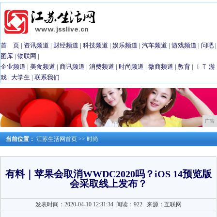
首 页
|
资讯频道
|
财经频道
|
科技频道
|
娱乐频道
|
汽车频道
|
游戏频道
|
问吧
|
图库
|
物联网
|
企业频道
|
美食频道
|
商讯频道
|
消费频道
|
时尚频道
|
微商频道
|
教育
|
ＩＴ
游
戏
|
大学生
|
联系我们
广告
当前位置：
江苏生活网首页
>>
时尚
有料｜苹果会取消WWDC2020吗？iOS 14预览版
会采取线上发布？
发表时间：2020-04-10 12:31:34
阅读：922
来源：互联网