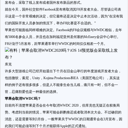
发布会，采取了线上发布或者国外发布新品的形式。
就在今天，国外社交软件Facebook宣布将取消其F8开发者大会。尽管该公司表
示这是一个非常艰难的决定，但它最终还是决定中止本次活动，因为“在没有我
们的国际开发人员参加的情况下，举办F8比赛是不合适的。”
苹果也可能面临同样艰难的决定。Facebook的F8会议规模与WWDC相似，去年
有5000名参会人员，并且也在加利福尼亚州圣何塞的McEnery会议中心举行。
F8计划于5月发布，距苹果通常举行WWDC的时间仅仅相差一个月。
库克
许多大型游戏公司已经开始退出下个月在旧金山举行的年度游戏开发者大会，
包括微软，索尼，Unity，Kojima Productions和EA（美国艺电公司），其实这
样的例子还有很多很多，但是人不能拿生命当儿戏，痛只有一时，但不会一
世，忍痛割爱也是一种最佳的选择。
苹果会取消WWDC吗？
目前尚不清楚苹果是否会在今年取消WWDC 2020，但库克也无疑正在权衡局
势。考虑到当前的情况，苹果可能会斟酌推迟或者取消本次大会。不过确切的
消息，还是需要等到3月份，一般苹果关于WWDC的日期通常会在3月宣布，因
此我们可能必须等到下个月才能获得Apple的正式通知。