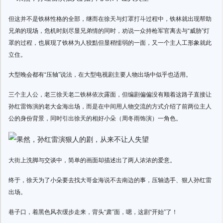
但这并不是铁林性格的全部，继而在徐天与灯罩打斗过程中，铁林就出现帮助
兄弟的现场，危机时刻尽显兄弟情的同时，劝说一众持枪军官离去与“威胁”灯
罩的过程，也展现了铁林为人狡黠但显稍懦弱的一面，又一个主人工形象就此
立住。
大型晚会都有“压轴”说法，在大型电视剧主要人物出场中似乎也适用。
三个主人公，老三徐天老二铁林依次露面，但编剧偏偏没有顺着这路子直接让
孙红雷饰演的老大金海出场，而是在中间用人物交流的方式介绍了前两位主人
公的身份背景，同时引出徐天的相好小朵（周冬雨饰演）一角色。
大街上洗脚与交谈中，简单的画面却描述出了两人浓浓的爱意。
终于，徐天为了小朵要去找大哥金海说不去南边的事，压轴选手、狠人孙红雷
出场。
巷子口，着黑色风衣缓步走来，背头“肃”面，嗯，这剧“开始”了！