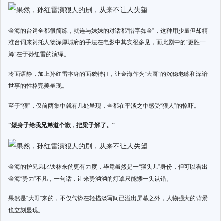
金海的台词全都很简练，就连与妹妹的对话都“惜字如金”，这种用少量但却精
准台词来衬托人物深厚城府的手法在电影中其实很多见，而此剧中的“更胜一
筹”在于孙红雷的演绎。
冷面语静，加上孙红雷本身的面貌特征，让金海作为“大哥”的沉稳老练和深谙
世事的性格完美呈现。
至于“狠”，仅前两集中就有几处呈现，全都在平淡之中感受“狠人”的惊吓。
“矮身子给我兄弟道个歉，把梁子解了。”
金海的护兄弟比铁林来的更有力度，毕竟虽然是一“狱头儿”身份，但可以看出
金海“势力”不凡，一句话，让来势汹汹的灯罩只能矮一头认错。
果然是“大哥”来的，不仅气势在轻描淡写间已溢出屏幕之外，人物强大的背景
也立刻显现。