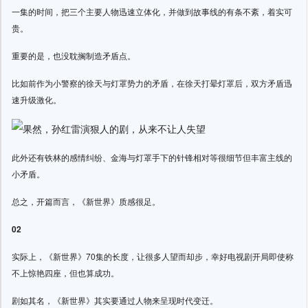
一集的时间，把三个主要人物迅速立体化，并做到故事线的有条不紊，着实可
贵。
重要的是，也没耽搁制造矛盾点。
比如前作为小警察的徐天与灯罩势力的矛盾，在徐天打晕灯罩后，双方矛盾迅
速升级激化。
此外还有铁林的感情纠纷、金海与灯罩手下的针锋相对等很细节但丰富主线的
小矛盾。
总之，开篇而言，《新世界》质感很足。
02
实际上，《新世界》70集的长度，让很多人望而却步，幸好电视剧开局即使称
不上惊艳四座，但也算成功。
剧如其名，《新世界》其实要通过人物来呈现时代变迁。