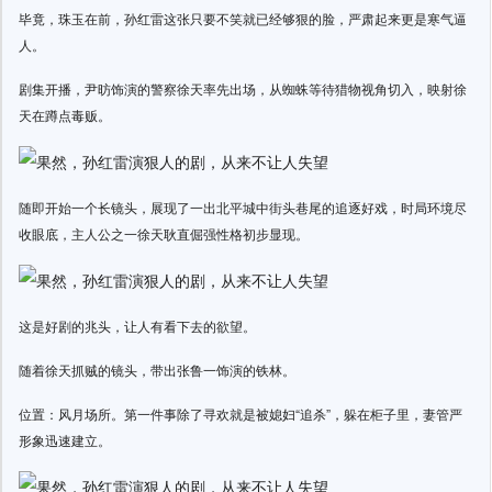
毕竟，珠玉在前，孙红雷这张只要不笑就已经够狠的脸，严肃起来更是寒气逼
人。
剧集开播，尹昉饰演的警察徐天率先出场，从蜘蛛等待猎物视角切入，映射徐
天在蹲点毒贩。
随即开始一个长镜头，展现了一出北平城中街头巷尾的追逐好戏，时局环境尽
收眼底，主人公之一徐天耿直倔强性格初步显现。
这是好剧的兆头，让人有看下去的欲望。
随着徐天抓贼的镜头，带出张鲁一饰演的铁林。
位置：风月场所。第一件事除了寻欢就是被媳妇“追杀”，躲在柜子里，妻管严
形象迅速建立。