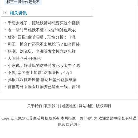
和王一博合作还觉不
相关资讯
千玺太难了，拒绝秋裤却想要买这个链接
老一辈时尚感我不懂！52岁何冰红秋衣
贺岁“四强”逐渐清晰，理性分析：《流
和王一博合作还觉不出尴尬吗？如今再装
杨澜、刘晓庆、李湘等发文悼念赵忠祥
人间特仑苏-任嘉伦
小东说：好莱坞的这些特效化妆太牛了吧
不惧“寒冬雪上加霜”逆市增长，6万6
驰援武汉抗击疫情 舒达床垫公益捐献物
首批海外采购医疗物资已送至一线，吉利
关于我们
|
联系我们
|
老版地图
|
网站地图
|
版权声明
Copyright 2020
江苏生活网
版权所有 本网拒绝一切非法行为 欢迎监督举报 如有错误
信息 欢迎纠正