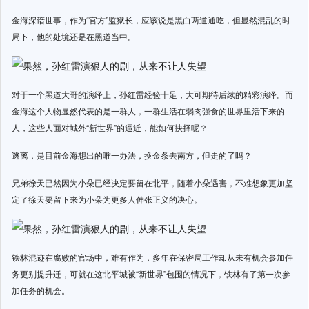
金海深谙世事，作为“官方”监狱长，应该说是黑白两道通吃，但显然混乱的时
局下，他的处境还是在黑道当中。
对于一个黑道大哥的演绎上，孙红雷经验十足，大可期待后续的精彩演绎。而
金海这个人物显然代表的是一群人，一群生活在弱肉强食的世界里活下来的
人，这些人面对城外“新世界”的逼近，能如何抉择呢？
逃离，是目前金海想出的唯一办法，换金条去南方，但走的了吗？
兄弟徐天已然因为小朵已经决定要留在北平，随着小朵遇害，不难想象更加坚
定了徐天要留下来为小朵为更多人伸张正义的决心。
铁林混迹在腐败的官场中，难有作为，多年在保密局工作却从未有机会参加任
务更别提升迁，可就在这北平城被“新世界”包围的情况下，铁林有了第一次参
加任务的机会。