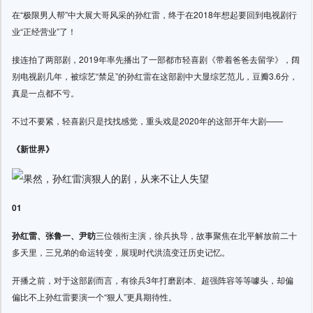
在“极限男人帮”中大展大哥风采的孙红雷，终于在2018年想起要回到电视剧行
业“正经营业”了！
接连拍了两部剧，2019年率先播出了一部都市轻喜剧《带着爸爸去留学》，阔
别电视剧几年，被综艺“禁足”的孙红雷在这部剧中大显综艺范儿，豆瓣3.6分，
真是一点都不亏。
不过不要紧，轻喜剧只是找找感觉，重头戏是2020年的这部开年大剧——
《新世界》
01
孙红雷、张鲁一、尹昉
三位领衔主演，徐兵执导，故事聚焦在北平解放前二十
多天里，三兄弟的命运转变，展现时代洪流变迁历史记忆。
开播之前，对于这部剧而言，有徐兵3年打磨剧本、超强阵容等等噱头，却偏
偏比不上孙红雷要演一个“狠人”更具期待性。