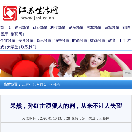
首 页
|
资讯频道
|
财经频道
|
科技频道
|
娱乐频道
|
汽车频道
|
游戏频道
|
问吧
|
图库
|
物联网
|
企业频道
|
美食频道
|
商讯频道
|
消费频道
|
时尚频道
|
微商频道
|
教育
|
ＩＴ
游
戏
|
大学生
|
联系我们
广告
当前位置：
江苏生活网首页
>>
时尚
果然，孙红雷演狠人的剧，从来不让人失望
发表时间：2020-01-16 13:48:28
阅读：54
来源：互联网