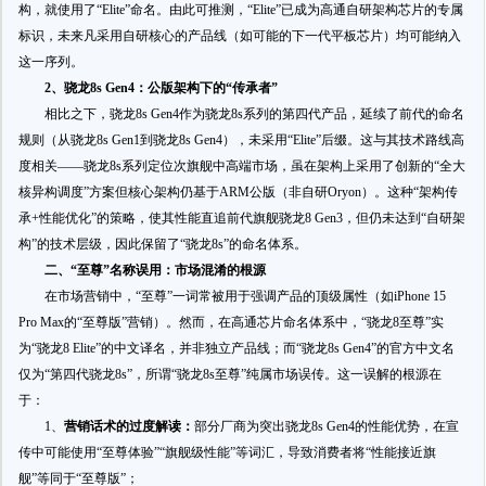
构，就使用了“Elite”命名。由此可推测，“Elite”已成为高通自研架构芯片的专属
标识，未来凡采用自研核心的产品线（如可能的下一代平板芯片）均可能纳入
这一序列。
2、骁龙8s Gen4：公版架构下的“传承者”
相比之下，骁龙8s Gen4作为骁龙8s系列的第四代产品，延续了前代的命名
规则（从骁龙8s Gen1到骁龙8s Gen4），未采用“Elite”后缀。这与其技术路线高
度相关——骁龙8s系列定位次旗舰中高端市场，虽在架构上采用了创新的“全大
核异构调度”方案但核心架构仍基于ARM公版（非自研Oryon）。这种“架构传
承+性能优化”的策略，使其性能直追前代旗舰骁龙8 Gen3，但仍未达到“自研架
构”的技术层级，因此保留了“骁龙8s”的命名体系。
二、“至尊”名称误用：市场混淆的根源
在市场营销中，“至尊”一词常被用于强调产品的顶级属性（如iPhone 15
Pro Max的“至尊版”营销）。然而，在高通芯片命名体系中，“骁龙8至尊”实
为“骁龙8 Elite”的中文译名，并非独立产品线；而“骁龙8s Gen4”的官方中文名
仅为“第四代骁龙8s”，所谓“骁龙8s至尊”纯属市场误传。这一误解的根源在
于：
1、
营销话术的过度解读：
部分厂商为突出骁龙8s Gen4的性能优势，在宣
传中可能使用“至尊体验”“旗舰级性能”等词汇，导致消费者将“性能接近旗
舰”等同于“至尊版”；