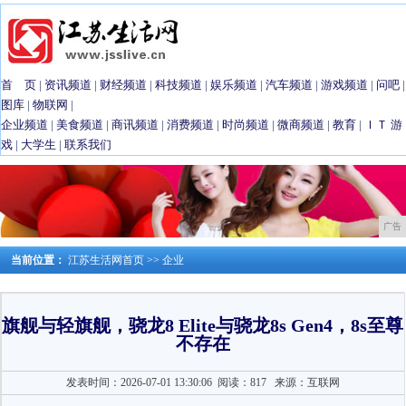
首 页
|
资讯频道
|
财经频道
|
科技频道
|
娱乐频道
|
汽车频道
|
游戏频道
|
问吧
|
图库
|
物联网
|
企业频道
|
美食频道
|
商讯频道
|
消费频道
|
时尚频道
|
微商频道
|
教育
|
ＩＴ
游
戏
|
大学生
|
联系我们
广告
当前位置：
江苏生活网首页
>>
企业
旗舰与轻旗舰，骁龙8 Elite与骁龙8s Gen4，8s至尊
不存在
发表时间：2026-07-01 13:30:06
阅读：817
来源：互联网