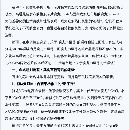
在2025年的智能手机市场，芯片技术的迭代再次成为推动体验升级的核心
动力。高通最新发布的旗舰芯片骁龙8 Elite与面向次旗舰市场的骁龙8s Gen4，
凭借差异化的技术路线和性能表现，成为众多热门机型的“心脏”。它们不仅为
手机注入了不同的生命力，也通过各自搭载的机型，为消费者提供了多样化的
选择。
然而，在市场热度背后，关于“骁龙8s至尊”的误称也随之而来，有些人将
骁龙8sGen4误以为是骁龙8s至尊，而骁龙8s至尊这款产品是压根不存在的。本
文就从高通骁龙芯片命名规则、性能体验差异等多角度，解析骁龙8 Elite和骁
龙8s Gen4两款芯片的本质区别，并澄清市场上关于骁龙8s至尊的错误认知。
一、命名规则调整：架构革新背后的逻辑
高通的芯片命名体系并非随意更迭，而是紧密关联底层架构的革新。
1、骁龙8 Elite：自研架构催生的“新序列”
骁龙8 Elite是高通最新一代顶级旗舰芯片，其上一代产品为骁龙8 Gen3。名
字从“Gen3”跃升至“Elite”，看似打破了数字迭代规律，实则源于底层架构的根
本性变革——骁龙8 Elite首次采用高通自研的Oryon CPU架构，彻底摆脱了对
ARM公版架构的依赖。这一架构革新不仅带来了性能与能效的跃升，更标志着
高通在移动芯片设计领域的话语权升级。
值得注意的是，去年发布的高通PC芯片骁龙X Elite同样采用了Oryon架