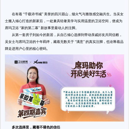
在有着 “千载诗书城” 美誉的四川眉山，烟火气与雅致感交融共生。当吴女
士搬入倾心打造的新家后，一处兼具轻奢美学与实用温度的卫浴空间，便成为
席玛卫浴 “家的第二幕” 新故事里最动人的注脚。
从第一套房子到如今的新居，从自己倾心选择到带动亲戚好友共同信赖，
吴女士与席玛卫浴的十年羁绊，藏着无数关于 “满意” 的真实注脚，也诠释着品
牌走进用户心里的核心密码。
多次选择里，藏着不褪色的信任