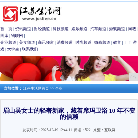
首 页
|
资讯频道
|
财经频道
|
科技频道
|
娱乐频道
|
汽车频道
|
游戏频道
|
问吧
|
图库
|
物联网
|
企业频道
|
美食频道
|
商讯频道
|
消费频道
|
时尚频道
|
微商频道
|
教育
|
ＩＴ
游
戏
|
大学生
|
联系我们
广告
当前位置：
江苏生活网首页
>>
企业
眉山吴女士的轻奢新家，藏着席玛卫浴 10 年不变
的信赖
发表时间：2025-12-19 12:44:11
阅读：522
来源：互联网