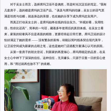
对于吴女士而言，选择席玛卫浴不是偶然，而是时光沉淀后的笃定。“我有
几套房子，选的都是席玛的卫浴产品。” 谈及与席玛的结缘，吴女士的语气里
满是坦然与信赖，就连身边的亲朋，也在她的分享下成为席玛忠实用户。
而真正打动吴女士的，是席玛始终在线的综合实力。“外观好看，实用性
强，性价比还高”，简单的一句话，藏着多年使用后的真切体感。在吴女士看
来，家装的轻奢风不仅是表面的精致，更要经得起日常打磨。席玛卫浴的设计
恰好满足了她的需求 —— 没有繁杂的装饰，却能以简约线条契合现代美学，
让卫浴空间成为新家的点睛之笔，这也是她对门店搭配方案满心认可的原因。
从第一套房子的初次尝试，到新家的再度倾心，席玛用稳定的品质，在吴
女士心中种下了深深的信任。这种信任，无关噱头，只源于日复一日的安心使
用，和 “用过就再也放不下” 的依赖。