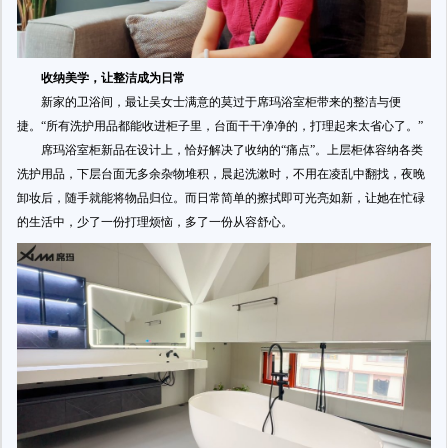
收纳美学，让整洁成为日常
新家的卫浴间，最让吴女士满意的莫过于席玛浴室柜带来的整洁与便
捷。“所有洗护用品都能收进柜子里，台面干干净净的，打理起来太省心了。”
席玛浴室柜新品在设计上，恰好解决了收纳的“痛点”。上层柜体容纳各类
洗护用品，下层台面无多余杂物堆积，晨起洗漱时，不用在凌乱中翻找，夜晚
卸妆后，随手就能将物品归位。而日常简单的擦拭即可光亮如新，让她在忙碌
的生活中，少了一份打理烦恼，多了一份从容舒心。