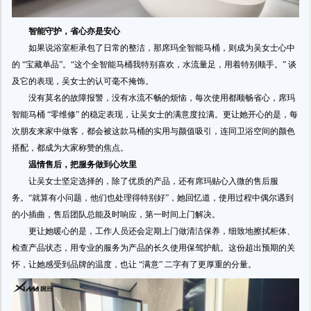
智能守护，省心亦是安心
如果说浴室柜承包了日常的整洁，那席玛全智能马桶，则成为吴女士心中
的 “宝藏单品”。“这个全智能马桶我特别喜欢，水流量足，用着特别顺手。” 谈
及它的表现，吴女士的认可毫不掩饰。
没有莫名的故障报警，没有水流不畅的烦恼，每次使用都顺畅省心，席玛
智能马桶 “零维修” 的稳定表现，让吴女士的满意度拉满。更让她开心的是，每
次朋友来家中做客，都会被这款马桶的实用与颜值吸引，连同卫浴空间的颜色
搭配，都成为大家称赞的焦点。
温情售后，把服务做到心坎里
让吴女士坚定选择的，除了优质的产品，还有席玛贴心入微的售后服
务。“就算有小问题，他们也处理得特别好”，她回忆道，使用过程中偶尔遇到
的小插曲，售后团队总能及时响应，第一时间上门解决。
更让她暖心的是，工作人员还会定期上门做清洁保养，细致地擦拭柜体、
检查产品状态，用专业的服务为产品的长久使用保驾护航。这份超出预期的关
怀，让她感受到品牌的温度，也让 “满意” 二字有了更厚重的分量。