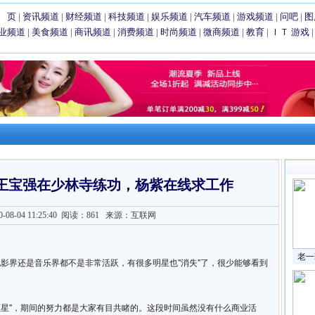
 页
|
资讯频道
|
财经频道
|
科技频道
|
娱乐频道
|
汽车频道
|
游戏频道
|
问吧
|
图
业频道
|
美食频道
|
商讯频道
|
消费频道
|
时尚频道
|
微商频道
|
教育
|
ＩＴ
游戏
，王宝强在少林寺练功，杨紫在线求工作
8-04 11:25:40
阅读：861
来源：互联网
老一
影界还是音乐界都不是非常活跃，有很多明星也"消失"了，很少能够看到
"巨星"，期间的努力都是大家有目共睹的。这段时间虽然没有什么商业活