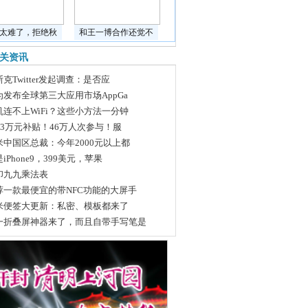
太难了，拒绝秋
和王一博合作还觉不
关资讯
克Twitter发起调查：是否应
为发布全球第三大应用市场AppGa
机连不上WiFi？这些小方法一分钟
463万元补贴！46万人次参与！服
米中国区总裁：今年2000元以上都
iPhone9，399美元，苹果
印九九乘法表
荐一款最便宜的带NFC功能的大屏手
米便签大更新：私密、模板都来了
一折叠屏神器来了，而且自带手写笔是