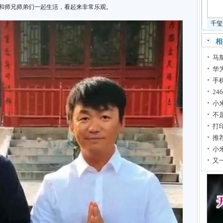
，和师兄师弟们一起生活，看起来非常乐观。
千玺
相
马斯
华
手
2
小
不是
打
推
小
又