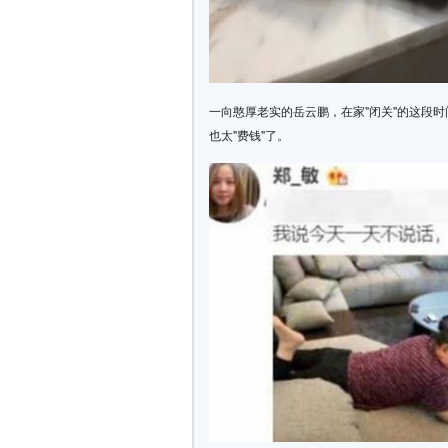
一向憨厚老实的岳云鹏，在家"闭关"的这段
也太"费钱"了。