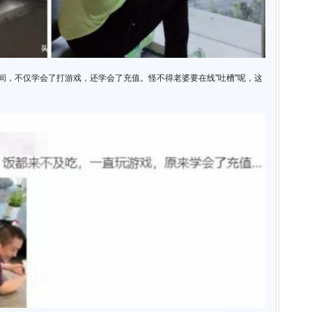
时间，不仅学会了打游戏，还学会了充值。怪不得老婆要在线"吐槽"呢，这