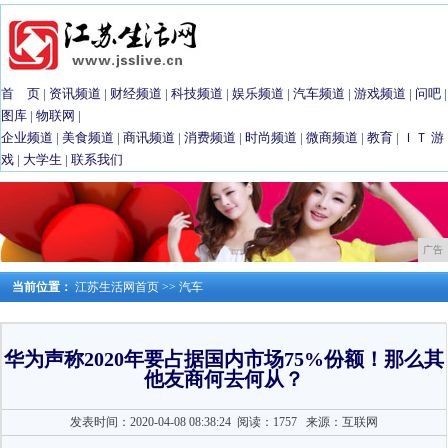
首 页
|
资讯频道
|
财经频道
|
科技频道
|
娱乐频道
|
汽车频道
|
游戏频道
|
问吧
|
图库
|
物联网
|
企业频道
|
美食频道
|
商讯频道
|
消费频道
|
时尚频道
|
微商频道
|
教育
|
ＩＴ
游
戏
|
大学生
|
联系我们
广告
当前位置：
江苏生活网首页
>>
汽车
华为声称2020年要占据国内市场75%份额！那么其
他友商何去何从？
发表时间：2020-04-08 08:38:24
阅读：1757
来源：互联网