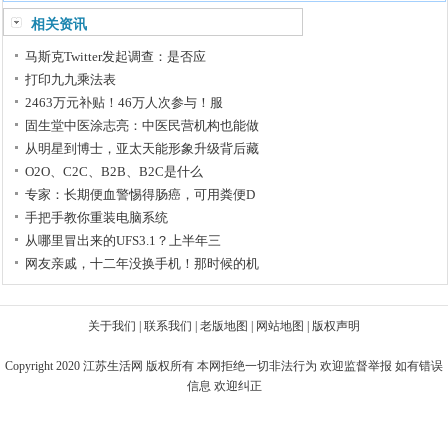
相关资讯
马斯克Twitter发起调查：是否应
打印九九乘法表
2463万元补贴！46万人次参与！服
固生堂中医涂志亮：中医民营机构也能做
从明星到博士，亚太天能形象升级背后藏
O2O、C2C、B2B、B2C是什么
专家：长期便血警惕得肠癌，可用粪便D
手把手教你重装电脑系统
从哪里冒出来的UFS3.1？上半年三
网友亲戚，十二年没换手机！那时候的机
关于我们
|
联系我们
|
老版地图
|
网站地图
|
版权声明
Copyright 2020
江苏生活网
版权所有 本网拒绝一切非法行为 欢迎监督举报 如有错误
信息 欢迎纠正