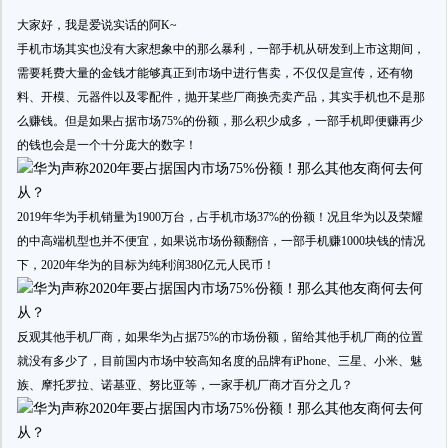
​大家好，我是爱说实话的阿K~
手机市场其实也没有大家想象中的那么暴利，一部手机从研发到上市这期间，
需要耗费大量的金钱才能够真正到市场中进行售卖，不仅仅是宣传，还有物
料、开模、元器件以及零配件，抛开某些厂商换壳卖产品，其实手机也不是那
么赚钱。但是如果占据市场75%的份额，那么积少成多，一部手机即便赚再少
的钱也会是一个十分庞大的数字！
2019年华为手机销量为1900万台，占手机市场37%的份额！况且华为以及荣耀
的中高端机型也并不便宜，如果说市场份额翻倍，一部手机赚1000块钱的情况
下，2020年华为的目标为纯利润380亿元人民币！
反观其他手机厂商，如果华为占据75%的市场份额，留给其他手机厂商的位置
就没有多少了，目前国内市场中较高知名度的品牌有iPhone、三星、小米、魅
族、摩托罗拉、诺基亚、努比亚等，一家手机厂商才百分之几？