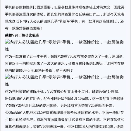
手机的参数和性价比固然重要，但是参数最终体现在体验上才有意义，因此买
手机更要注重真实的体验。而真实的体验通常会反映在口碑上，所以今天笔者
就来盘点下内行人公认的四款几乎“零差评”手机，有一款具有超高性价比，还
有一款绝对是颜值巅峰！
荣耀V20：性价比极高
作为一款发布了近一年手机，荣耀V20在V30发布前夕突然火了一把，原因是
它在双十一的时候迎来了一波大的跳水，价格直接腰斩到1599元，比同内存规
格的麒麟810千元机价格还要低，能不火吗？
作为当时荣耀的旗舰手机，V20在核心配置上并不过时。麒麟980的处理器、
6+128GB的大内存组合，配合刚刚升级的EMUI 10系统，这一套配置下来保证
了荣耀V20丝滑且流畅的使用体验。另外续航方面荣耀V20表现也不错，
4000mAh的大电池和22.5W快充表现属于该价位段应有的水平。正面一块6.4英
寸超小孔径挖孔屏，圆润的背面玻璃弧度让它拥有不错的手感。不过在颜值和
屏幕色彩表现上，荣耀V20则表现一般。但6+128GB大内存能卖到1599，还是