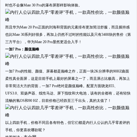
时也不会像Mate 30 Pro的瀑布屏那样影响体验。
而且华为Mate 20 Pro正面的刘海和背面的元素排布更加简洁舒服，而且握持感
也比Mate 30系列好很多，再加上仍然不过时的性能以及只有3400块的售价（第
三方平台），华为Mate 20 Pro显然更适合入手！
一加7 Pro：颜值巅峰
一加7 Pro的性能、颜值、屏幕都是巅峰之作，正面一块2K分辨率的90HZ曲面
柔性真全面屏，这是目前手机上最好的屏幕之一了，而且屏占比极高，再加上
非常简洁大方的背面，一加7 Pro绝对是颜值巅峰。配置方面骁龙855、
UFS3.0、双扬声器、线性马达、屏下指纹和大电池，该有的全都有，还有轻快
流畅的氢OS和90 HZ，目前价格已经跌至三千出头，真的太值了！
以上四款手机，价格不同且各有特色，但它们都是内行人公认的几乎零差评的
手机，你更喜欢哪款呢？