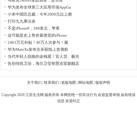
马斯克Twitter发起调查：是否应
华为发布全球第三大应用市场AppGa
小米中国区总裁：今年2000元以上都
打印九九乘法表
不是iPhone9，399美元，苹果
这可能是史上售价最便宜的iPhone
2463万元补贴！46万人次参与！服
华为MateXs发布京东获线上首测权
当代年轻人扭曲的金钱观！宜人贷、极光
告别传统卫浴，海尔卫玺智慧浴室旗舰店
关于我们
|
联系我们
|
老版地图
|
网站地图
|
版权声明
Copyright 2020
江苏生活网
版权所有 本网拒绝一切非法行为 欢迎监督举报 如有错误
信息 欢迎纠正