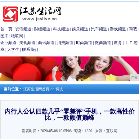
首 页
|
资讯频道
|
财经频道
|
科技频道
|
娱乐频道
|
汽车频道
|
游戏频道
|
问吧
|
图库
|
物联网
|
企业频道
|
美食频道
|
商讯频道
|
消费频道
|
时尚频道
|
微商频道
|
教育
|
ＩＴ
游
戏
|
大学生
|
联系我们
广告
当前位置：
江苏生活网首页
>>
科技
内行人公认四款几乎“零差评”手机，一款高性价
比，一款颜值巅峰
发表时间：2020-05-06 10:05:08
阅读：1820
来源：互联网