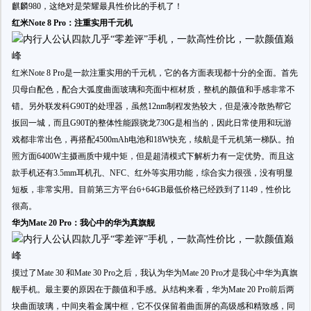
麒麟980，这绝对是荣耀最具性价比的手机了！
红米Note 8 Pro：注重实用千元机
红米Note 8 Pro是一款注重实用的千元机，它的各方面表现都十分的全面。首先
贝母白配色，配合大弧度曲面玻璃和亮面中框材质，整机的颜值和手感非常不
错。另外联发科G90T的处理器，虽然12nm制程发热较大，但是液冷散热帮它
扳回一城，而且G90T的整体性能跟骁龙730G是相当的，因此日常使用和玩游
戏都非常出色，再搭配4500mAh电池和18W快充，续航是千元机第一梯队。拍
照方面6400W主摄画质中规中矩，但是超清模式下解析力有一定优势。而且这
款手机还有3.5mm耳机孔、NFC、红外等实用功能，综合实力很强，没有明显
短板，非常实用。目前第三方平台6+64GB最低价格已经跌到了1149，性价比
很高。
华为Mate 20 Pro：我心中的华为真旗舰
摸过了Mate 30 和Mate 30 Pro之后，我认为华为Mate 20 Pro才是我心中华为真旗
舰手机。最主要的原因在于颜值和手感。从结构来看，华为Mate 20 Pro前后两
块曲面玻璃，中间夹着金属中框，它不仅保留着曲面屏的高级感和精致感，同