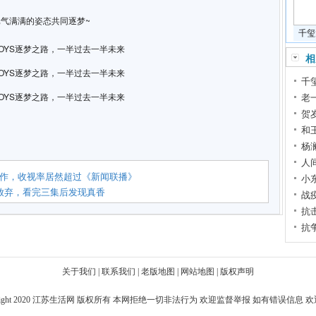
气满满的姿态共同逐梦~
千玺
相
千
老
贺
和
杨
人
作，收视率居然超过《新闻联播》
小
放弃，看完三集后发现真香
战
抗
抗
关于我们
|
联系我们
|
老版地图
|
网站地图
|
版权声明
ight 2020
江苏生活网
版权所有 本网拒绝一切非法行为 欢迎监督举报 如有错误信息 欢