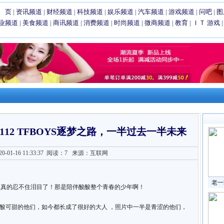
 页
|
资讯频道
|
财经频道
|
科技频道
|
娱乐频道
|
汽车频道
|
游戏频道
|
问吧
|
图
业频道
|
美食频道
|
商讯频道
|
消费频道
|
时尚频道
|
微商频道
|
教育
|
ＩＴ
游戏
0112 TFBOYS逐梦之路，一半过去一半未来
01-16 11:33:37
阅读：7
来源：互联网
老一
酸真的忍不住泪目了！那是陪伴酸酸整个青春的少年啊！
可酸可甜的他们，如今都长成了很好的大人 ，照片中一半是青涩的他们，
！