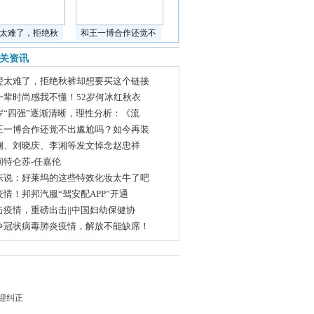
太难了，拒绝秋
和王一博合作还觉不
关资讯
玺太难了，拒绝秋裤却想要买这个链接
一辈时尚感我不懂！52岁何冰红秋衣
岁“四强”逐渐清晰，理性分析：《流
王一博合作还觉不出尴尬吗？如今再装
澜、刘晓庆、李湘等发文悼念赵忠祥
间特仑苏-任嘉伦
东说：好莱坞的这些特效化妆太牛了吧
疫情！邦邦汽服“驾安配APP”开通
击疫情，重磅出击||中国妇幼保健协
争冠状病毒肺炎疫情，解放不能缺席！
迎纠正