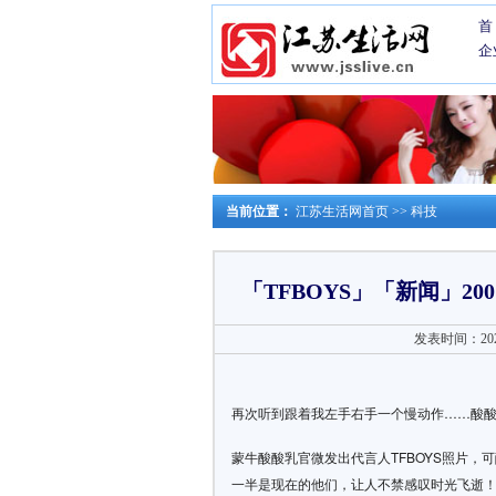
首
企
当前位置：
江苏生活网首页
>>
科技
「TFBOYS」「新闻」20
发表时间：2020-
再次听到跟着我左手右手一个慢动作……酸
蒙牛酸酸乳官微发出代言人TFBOYS照片，
一半是现在的他们，让人不禁感叹时光飞逝