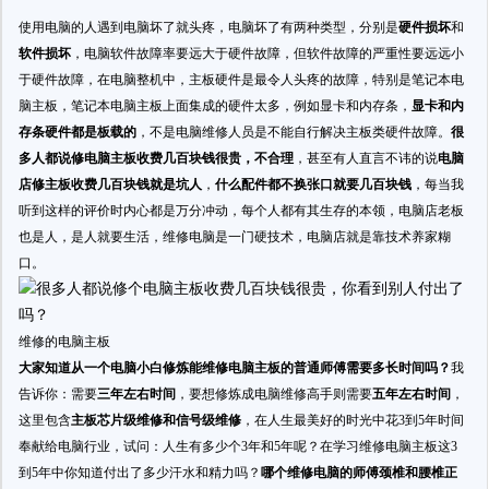
使用电脑的人遇到电脑坏了就头疼，电脑坏了有两种类型，分别是
硬件损坏
和
软件损坏
，电脑软件故障率要远大于硬件故障，但软件故障的严重性要远远小
于硬件故障，在电脑整机中，主板硬件是最令人头疼的故障，特别是笔记本电
脑主板，笔记本电脑主板上面集成的硬件太多，例如显卡和内存条，
显卡和内
存条硬件都是板载的
，不是电脑维修人员是不能自行解决主板类硬件故障。
很
多人都说修电脑主板收费几百块钱很贵，不合理
，甚至有人直言不讳的说
电脑
店修主板收费几百块钱就是坑人
，
什么配件都不换张口就要几百块钱
，每当我
听到这样的评价时内心都是万分冲动，每个人都有其生存的本领，电脑店老板
也是人，是人就要生活，维修电脑是一门硬技术，电脑店就是靠技术养家糊
口。
维修的电脑主板
大家知道从一个电脑小白修炼能维修电脑主板的普通师傅需要多长时间吗？
我
告诉你：需要
三年左右时间
，要想修炼成电脑维修高手则需要
五年左右时间
，
这里包含
主板芯片级维修和信号级维修
，在人生最美好的时光中花3到5年时间
奉献给电脑行业，试问：人生有多少个3年和5年呢？在学习维修电脑主板这3
到5年中你知道付出了多少汗水和精力吗？
哪个维修电脑的师傅颈椎和腰椎正