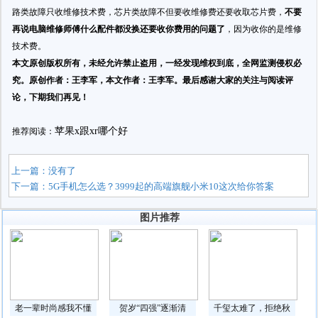
路类故障只收维修技术费，芯片类故障不但要收维修费还要收取芯片费，
不要
再说电脑维修师傅什么配件都没换还要收你费用的问题了
，因为收你的是维修
技术费。
本文原创版权所有，未经允许禁止盗用，一经发现维权到底，全网监测侵权必
究。原创作者：王李军，本文作者：王李军。最后感谢大家的关注与阅读评
论，下期我们再见！
苹果x跟xr哪个好
推荐阅读：
上一篇：没有了
下一篇：
5G手机怎么选？3999起的高端旗舰小米10这次给你答案
图片推荐
老一辈时尚感我不懂
贺岁“四强”逐渐清
千玺太难了，拒绝秋