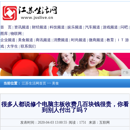
首 页
|
资讯频道
|
财经频道
|
科技频道
|
娱乐频道
|
汽车频道
|
游戏频道
|
问吧
|
图库
|
物联网
|
企业频道
|
美食频道
|
商讯频道
|
消费频道
|
时尚频道
|
微商频道
|
教育
|
ＩＴ
游
戏
|
大学生
|
联系我们
广告
当前位置：
江苏生活网首页
>>
美食
很多人都说修个电脑主板收费几百块钱很贵，你看
到别人付出了吗？
发表时间：2020-04-03 13:00:55
阅读：1751
来源：互联网