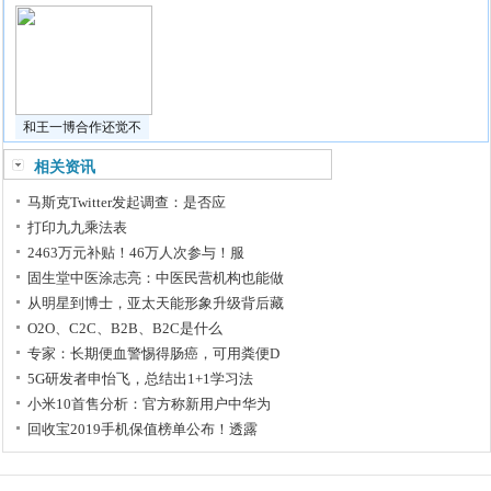
和王一博合作还觉不
相关资讯
马斯克Twitter发起调查：是否应
打印九九乘法表
2463万元补贴！46万人次参与！服
固生堂中医涂志亮：中医民营机构也能做
从明星到博士，亚太天能形象升级背后藏
O2O、C2C、B2B、B2C是什么
专家：长期便血警惕得肠癌，可用粪便D
5G研发者申怡飞，总结出1+1学习法
小米10首售分析：官方称新用户中华为
回收宝2019手机保值榜单公布！透露