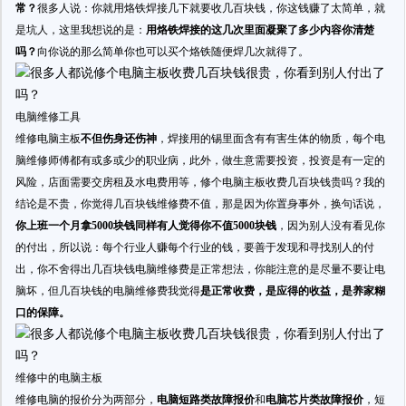
常？
很多人说：你就用烙铁焊接几下就要收几百块钱，你这钱赚了太简单，就
是坑人，这里我想说的是：
用烙铁焊接的这几次里面凝聚了多少内容你清楚
吗？
向你说的那么简单你也可以买个烙铁随便焊几次就得了。
电脑维修工具
维修电脑主板
不但伤身还伤神
，焊接用的锡里面含有有害生体的物质，每个电
脑维修师傅都有或多或少的职业病，此外，做生意需要投资，投资是有一定的
风险，店面需要交房租及水电费用等，修个电脑主板收费几百块钱贵吗？我的
结论是不贵，你觉得几百块钱维修费不值，那是因为你置身事外，换句话说，
你上班一个月拿5000块钱同样有人觉得你不值5000块钱
，因为别人没有看见你
的付出，所以说：每个行业人赚每个行业的钱，要善于发现和寻找别人的付
出，你不舍得出几百块钱电脑维修费是正常想法，你能注意的是尽量不要让电
脑坏，但几百块钱的电脑维修费我觉得
是正常收费，是应得的收益，是养家糊
口的保障。
维修中的电脑主板
维修电脑的报价分为两部分，
电脑短路类故障报价
和
电脑芯片类故障报价
，短