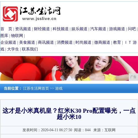
首 页
|
资讯频道
|
财经频道
|
科技频道
|
娱乐频道
|
汽车频道
|
游戏频道
|
问吧
|
图库
|
物联网
|
企业频道
|
美食频道
|
商讯频道
|
消费频道
|
时尚频道
|
微商频道
|
教育
|
ＩＴ
游
戏
|
大学生
|
联系我们
广告
当前位置：
江苏生活网首页
>>
游戏
这才是小米真机皇？红米K30 Pro配置曝光，一点
超小米10
发表时间：2020-04-11 06:27:50
阅读：844
来源：互联网