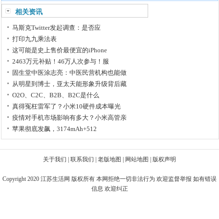
相关资讯
马斯克Twitter发起调查：是否应
打印九九乘法表
这可能是史上售价最便宜的iPhone
2463万元补贴！46万人次参与！服
固生堂中医涂志亮：中医民营机构也能做
从明星到博士，亚太天能形象升级背后藏
O2O、C2C、B2B、B2C是什么
真得冤枉雷军了？小米10硬件成本曝光
疫情对手机市场影响有多大？小米高管亲
苹果彻底发飙，3174mAh+512
关于我们
|
联系我们
|
老版地图
|
网站地图
|
版权声明
Copyright 2020
江苏生活网
版权所有 本网拒绝一切非法行为 欢迎监督举报 如有错误
信息 欢迎纠正